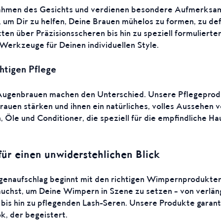
ahmen des Gesichts und verdienen besondere Aufmerksam
 um Dir zu helfen, Deine Brauen mühelos zu formen, zu def
en über Präzisionsscheren bis hin zu speziell formuliert
Werkzeuge für Deinen individuellen Style.
htigen Pflege
Augenbrauen machen den Unterschied. Unsere Pflegeprod
Brauen stärken und ihnen ein natürliches, volles Aussehen 
 Öle und Conditioner, die speziell für die empfindliche H
r einen unwiderstehlichen Blick
genaufschlag beginnt mit den richtigen Wimpernprodukten
rauchst, um Deine Wimpern in Szene zu setzen – von verlä
bis hin zu pflegenden Lash-Seren. Unsere Produkte garant
k, der begeistert.