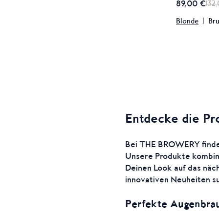
89,00 €
132
Blonde
|
Br
Entdecke die P
Bei THE BROWERY findest
Unsere Produkte kombini
Deinen Look auf das näch
innovativen Neuheiten su
Perfekte Augenbrau