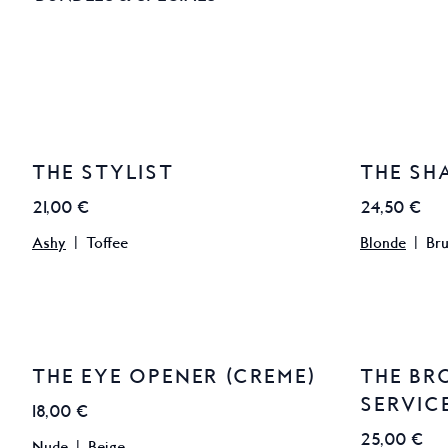
THE STYLIST
THE SH
21,00 €
24,50 €
Ashy
|
Toffee
Blonde
|
Br
THE EYE OPENER (CREME)
THE BR
SERVIC
18,00 €
25,00 €