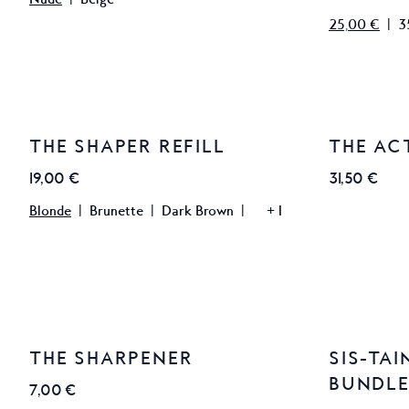
Nude
|
Beige
25,00 €
|
3
THE SHAPER REFILL
THE AC
19,00 €
31,50 €
Blonde
|
Brunette
|
Dark Brown
|
+
1
THE SHARPENER
SIS-TAI
SALE
BUNDL
7,00 €