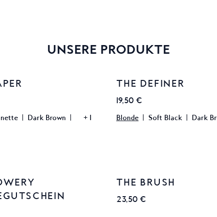
UNSERE PRODUKTE
APER
THE DEFINER
19,50 €
unette
|
Dark Brown
|
+
1
Blonde
|
Soft Black
|
Dark B
OWERY
THE BRUSH
EGUTSCHEIN
23,50 €