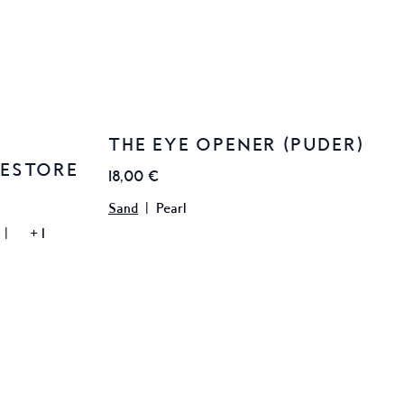
THE EYE OPENER (PUDER)
NESTORE
18,00 €
Sand
|
Pearl
|
+
1