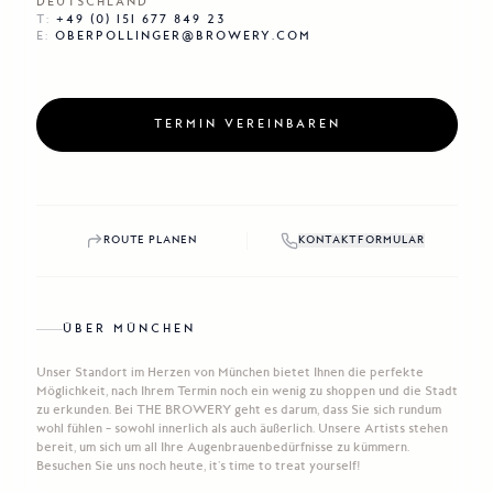
DEUTSCHLAND
T:
‎+49 (0) 151 677 849 23
E:
OBERPOLLINGER@BROWERY.COM
TERMIN VEREINBAREN
ROUTE PLANEN
KONTAKTFORMULAR
ÜBER
MÜNCHEN
Unser Standort im Herzen von München bietet Ihnen die perfekte
Möglichkeit, nach Ihrem Termin noch ein wenig zu shoppen und die Stadt
zu erkunden. Bei THE BROWERY geht es darum, dass Sie sich rundum
wohl fühlen – sowohl innerlich als auch äußerlich. Unsere Artists stehen
bereit, um sich um all Ihre Augenbrauenbedürfnisse zu kümmern.
Besuchen Sie uns noch heute, it’s time to treat yourself!