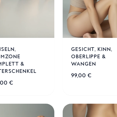
SELN,
GESICHT, KINN,
IMZONE
OBERLIPPE &
MPLETT &
WANGEN
TERSCHENKEL
99,00 €
,00 €